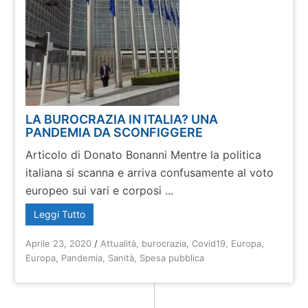
LA BUROCRAZIA IN ITALIA? UNA
PANDEMIA DA SCONFIGGERE
Articolo di Donato Bonanni Mentre la politica
italiana si scanna e arriva confusamente al voto
europeo sui vari e corposi ...
Leggi Tutto
Aprile 23, 2020
/
Attualità
,
burocrazia
,
Covid19
,
Europa
,
Europa
,
Pandemia
,
Sanità
,
Spesa pubblica