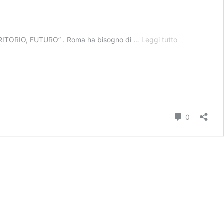
IDEE,
ERRITORIO, FUTURO” . Roma ha bisogno di …
Leggi tutto
GIOVANI,
TERRITORIO,
FUTURO
Commenti
0