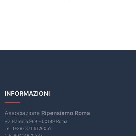
INFORMAZIONI
Associazione
Ripensiamo Roma
Via Flaminia 964 – 00189 Roma
Tel. (+39) 371 6126052
C.F. 96414820587