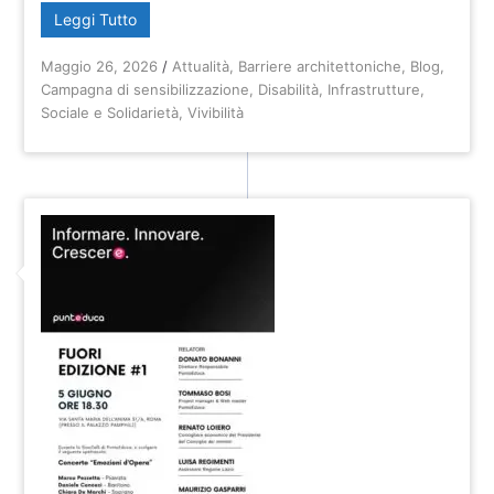
Leggi Tutto
Maggio 26, 2026
/
Attualità
,
Barriere architettoniche
,
Blog
,
Campagna di sensibilizzazione
,
Disabilità
,
Infrastrutture
,
Sociale e Solidarietà
,
Vivibilità