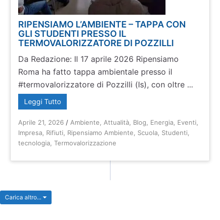
RIPENSIAMO L’AMBIENTE – TAPPA CON
GLI STUDENTI PRESSO IL
TERMOVALORIZZATORE DI POZZILLI
Da Redazione: Il 17 aprile 2026 Ripensiamo
Roma ha fatto tappa ambientale presso il
#termovalorizzatore di Pozzilli (Is), con oltre ...
Leggi Tutto
Aprile 21, 2026
/
Ambiente
,
Attualità
,
Blog
,
Energia
,
Eventi
,
Impresa
,
Rifiuti
,
Ripensiamo Ambiente
,
Scuola
,
Studenti
,
tecnologia
,
Termovalorizzazione
Carica altro...