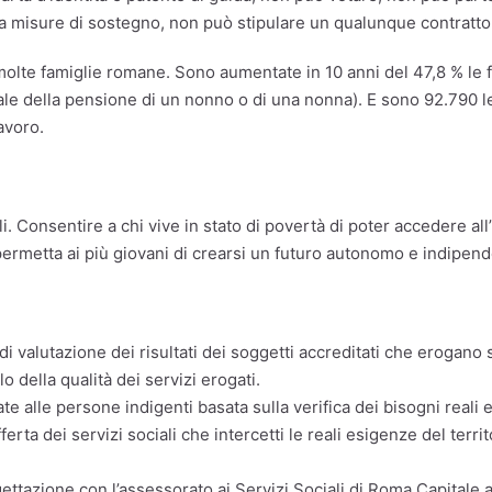
e a misure di sostegno, non può stipulare un qualunque contratto
olte famiglie romane. Sono aumentate in 10 anni del 47,8 % le fa
e della pensione di un nonno o di una nonna). E sono 92.790 le f
avoro.
li. Consentire a chi vive in stato di povertà di poter accedere a
ermetta ai più giovani di crearsi un futuro autonomo e indipend
i valutazione dei risultati dei soggetti accreditati che erogano
o della qualità dei servizi erogati.
e alle persone indigenti basata sulla verifica dei bisogni reali e
rta dei servizi sociali che intercetti le reali esigenze del terri
tazione con l’assessorato ai Servizi Sociali di Roma Capitale ap