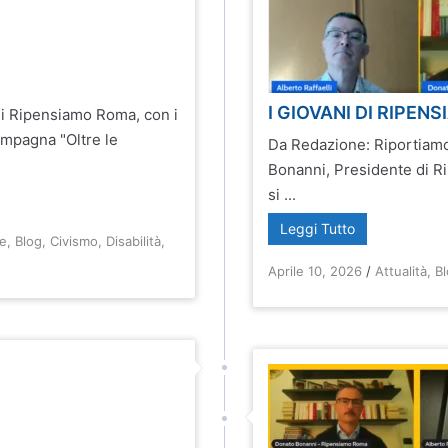
I GIOVANI DI RIPE
i Ripensiamo Roma, con i
ampagna "Oltre le
Da Redazione: Riportiamo
Bonanni, Presidente di Ri
si ...
Leggi Tutto
he
,
Blog
,
Civismo
,
Disabilità
,
Aprile 10, 2026
/
Attualità
,
B