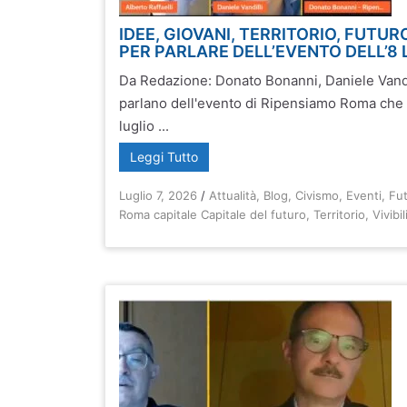
IDEE, GIOVANI, TERRITORIO, FUTUR
PER PARLARE DELL’EVENTO DELL’8 
Da Redazione: Donato Bonanni, Daniele Vandil
parlano dell'evento di Ripensiamo Roma che 
luglio ...
Leggi Tutto
Luglio 7, 2026
/
Attualità
,
Blog
,
Civismo
,
Eventi
,
Fu
Roma capitale Capitale del futuro
,
Territorio
,
Vivibil