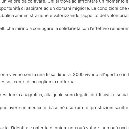
un valore da coltivare. Chi si trova ad affrontare un momento eco
opportunità di aspirare ad un domani migliore. Le condizioni che
bblica amministrazione e valorizzando l’apporto del volontariat
lli che mirino a coniugare la solidarietà con l’effettivo reinseri
ne vivono senza una fissa dimora: 3000 vivono all’aperto o in lu
sso i centri di accoglienza notturna.
idenza anagrafica, alla quale sono legati i diritti civili e sociali
uò avere un medico di base né usufruire di prestazioni sanitar
arta d’identità e patente di guida, non può votare, non può part