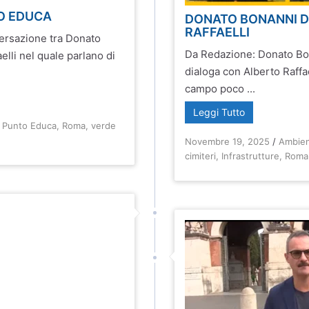
O EDUCA
DONATO BONANNI D
RAFFAELLI
versazione tra Donato
Da Redazione: Donato Bo
lli nel quale parlano di
dialoga con Alberto Raffa
campo poco ...
Leggi Tutto
,
Punto Educa
,
Roma
,
verde
Novembre 19, 2025
/
Ambie
cimiteri
,
Infrastrutture
,
Roma 