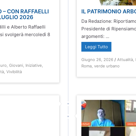
O – CON RAFFAELLI
IL PATRIMONIO ARB
LUGLIO 2026
Da Redazione: Riportiamo
li e Alberto Raffaelli
Presidente di Ripensiamo 
si svolgerà mercoledì 8
argomenti: ...
Leggi Tutto
Giugno 26, 2026
/
Attualità
,
turo
,
Giovani
,
Iniziative
,
Roma
,
verde urbano
ità
,
Vivibilità