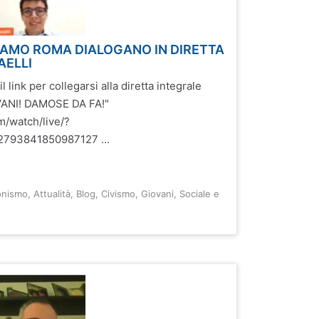
NSIAMO ROMA DIALOGANO IN DIRETTA
AELLI
 link per collegarsi alla diretta integrale
OVANI! DAMOSE DA FA!"
m/watch/live/?
2793841850987127 ...
onismo
,
Attualità
,
Blog
,
Civismo
,
Giovani
,
Sociale e