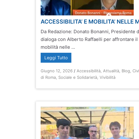
ACCESSIBILITA’ E MOBILITA’ NELL
Da Redazione: Donato Bonanni, Presidente 
dialoga con Alberto Raffaelli per affrontare il
mobilità nelle ...
Leggi Tutto
Giugno 12, 2026
/
Accessibilità
,
Attualità
,
Blog
,
Civ
di Roma
,
Sociale e Solidarietà
,
Vivibilità