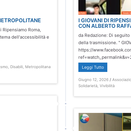
E METROPOLITANE
I GIOVANI DI RIPE
CON ALBERTO RAFF
di Ripensiamo Roma,
da Redazione: Di seguito il
 tema dell'accessibilità e
della trasmissione. " GI
https://www.facebook.co
ref=watch_permalink&v=
ismo
,
Disabili
,
Metropolitana
Leggi Tutto
Giugno 12, 2026
/
Associazi
Solidarietà
,
Vivibilità