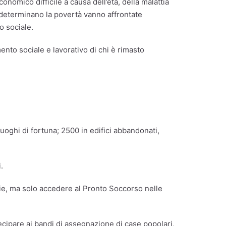
nomico difficile a causa dell’età, della malattia
 determinano la povertà vanno affrontate
o sociale.
mento sociale e lavorativo di chi è rimasto
oghi di fortuna; 2500 in edifici abbandonati,
.
ie, ma solo accedere al Pronto Soccorso nelle
ecipare ai bandi di assegnazione di case popolari,