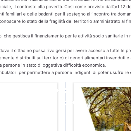
sociale, il contrasto alla povertà. Così come previsto dall’art 12 
ti familiari e delle badanti per il sostegno all’incontro tra doma
conoscere lo stato della fragilità del territorio amministrato al f
he gestisca il finanziamento per le attività socio sanitarie in 
dove il cittadino possa rivolgersi per avere accesso a tutte le pr
te distribuiti sul territorio) di generi alimentari invenduti e do
 a persone in stato di oggettiva difficoltà economica.
mbulatori per permettere a persone indigenti di poter usufruire d