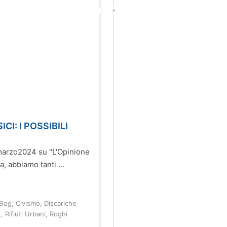
I: I POSSIBILI
 marzo2024 su "L'Opinione
a, abbiamo tanti ...
Blog
,
Civismo
,
Discariche
t
,
Rifiuti Urbani
,
Roghi