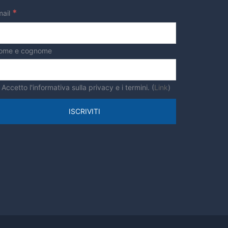
*
mail
ome e cognome
Accetto l'informativa sulla privacy e i termini. (
Link
)