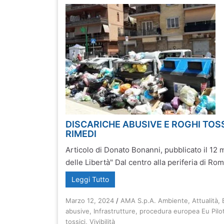
DISCARICHE ABUSIVE E ROGHI TOSSIC
RIMEDI
Articolo di Donato Bonanni, pubblicato il 12
delle Libertà" Dal centro alla periferia di Rom
Leggi Tutto
Marzo 12, 2024
/
AMA S.p.A. Ambiente
,
Attualità
,
abusive
,
Infrastrutture
,
procedura europea Eu Pilo
tossici
,
Vivibilità