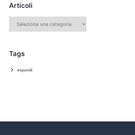
Articoli
Tags
espandi
Ambiente
Ambiente. Trattamento rifiuti
Associazionismo
Ciclo dei rifiuti
Comune di Roma