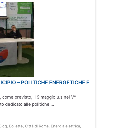
ICIPIO – POLITICHE ENERGETICHE E
, come previsto, il 9 maggio u.s nel V°
o dedicato alle politiche ...
Blog
,
Bollette
,
Città di Roma
,
Energia elettrica
,