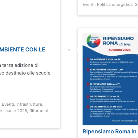
Eventi
,
Politica energetica
,
S
AMBIENTE CON LE
 terza edizione di
o destinato alle scuole
,
Eventi
,
Infrastrutture
,
le scuole 2025
,
Ritorno al
Ripensiamo Roma in t