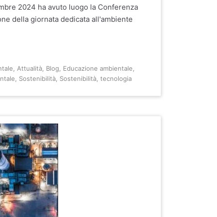
embre 2024 ha avuto luogo la Conferenza
ne della giornata dedicata all'ambiente
ntale
,
Attualità
,
Blog
,
Educazione ambientale
,
ntale
,
Sostenibilità
,
Sostenibilità
,
tecnologia