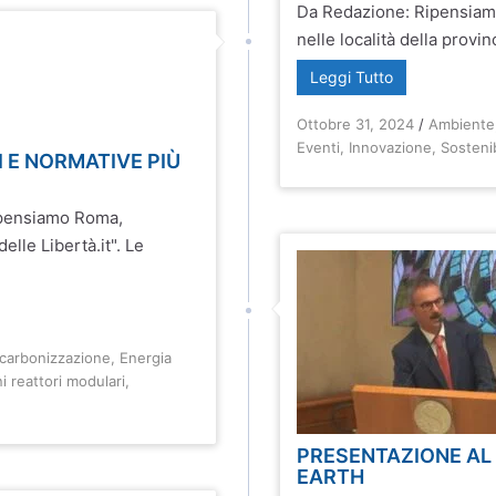
Da Redazione: Ripensiamo 
nelle località della provi
Leggi Tutto
Ottobre 31, 2024
/
Ambiente
Eventi
,
Innovazione
,
Sostenib
 E NORMATIVE PIÙ
Ripensiamo Roma,
elle Libertà.it". Le
carbonizzazione
,
Energia
i reattori modulari
,
PRESENTAZIONE AL 
EARTH