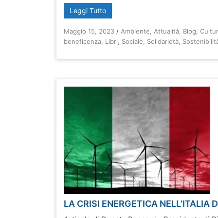
Leggi Tutto
Maggio 15, 2023
/
Ambiente
,
Attualità
,
Blog
,
Cultu
beneficenza
,
Libri
,
Sociale
,
Solidarietà
,
Sostenibilit
LA CRISI ENERGETICA NELL’ITALIA D