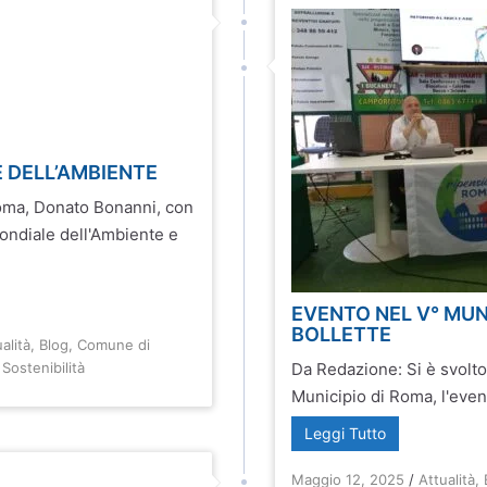
 DELL’AMBIENTE
oma, Donato Bonanni, con
Mondiale dell'Ambiente e
EVENTO NEL V° MUN
BOLLETTE
alità
,
Blog
,
Comune di
,
Sostenibilità
Da Redazione: Si è svolto
Municipio di Roma, l'event
Leggi Tutto
Maggio 12, 2025
/
Attualità
,