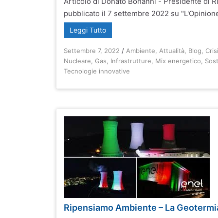
Articolo di Donato Bonanni - Presidente di
pubblicato il 7 settembre 2022 su "L'Opinione 
Leggi Tutto
Settembre 7, 2022
/
Ambiente
,
Attualità
,
Blog
,
Cris
Nucleare
,
Gas
,
Infrastrutture
,
Mix energetico
,
Sost
Tecnologie innovative
Ripensiamo Ambiente – La Geotermi