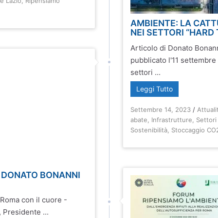
e Lazio
,
Ripensiamo
AMBIENTE: LA CATT
NEI SETTORI “HARD
Articolo di Donato Bonan
pubblicato l'11 settembre 
settori ...
Leggi Tutto
Settembre 14, 2023
/
Attuali
abate
,
Infrastrutture
,
Settori
Sostenibilità
,
Stoccaggio CO
– DONATO BONANNI
Roma con il cuore -
Presidente ...