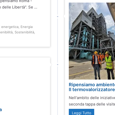
 Ripensiamo Roma -
delle Libertà". Se ...
i energetica
,
Energia
enibilità
,
Sostenibilità
,
Ripensiamo ambiente 
Il termovalorizzatore 
Nell'ambito delle iniziati
seconda tappa delle visite 
a
Leggi Tutto