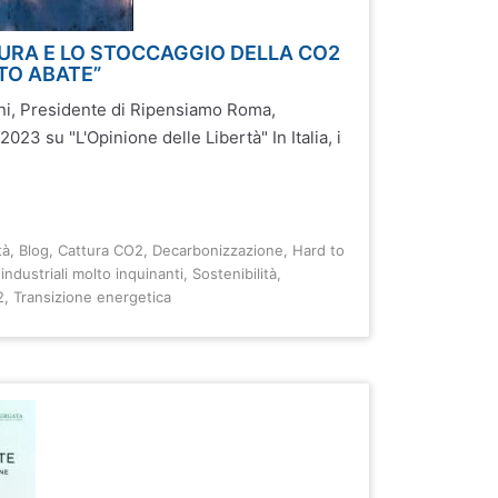
URA E LO STOCCAGGIO DELLA CO2
 TO ABATE”
ni, Presidente di Ripensiamo Roma,
2023 su "L'Opinione delle Libertà" In Italia, i
tà
,
Blog
,
Cattura CO2
,
Decarbonizzazione
,
Hard to
 industriali molto inquinanti
,
Sostenibilità
,
2
,
Transizione energetica