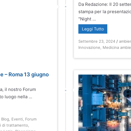
Da Redazione: Il 20 sett
stampa per la presentazio
"Night ...
Leggi Tutto
Settembre 23, 2024
/
ambie
Innovazione
,
Medicina ambie
te – Roma 13 giugno
, il nostro Forum
 luogo nella ...
,
Blog
,
Eventi
,
Forum
i di trattamento
,