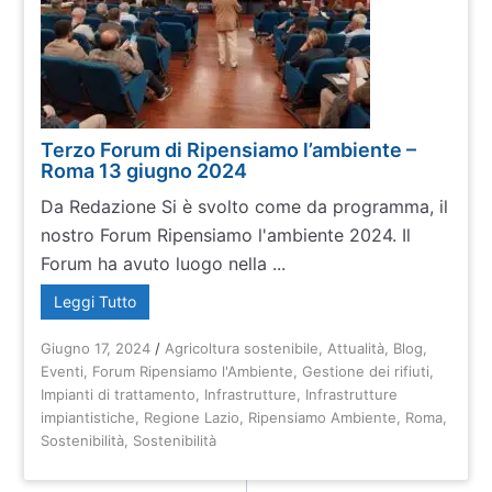
Terzo Forum di Ripensiamo l’ambiente –
Roma 13 giugno 2024
Da Redazione Si è svolto come da programma, il
nostro Forum Ripensiamo l'ambiente 2024. Il
Forum ha avuto luogo nella ...
Leggi Tutto
Giugno 17, 2024
/
Agricoltura sostenibile
,
Attualità
,
Blog
,
Eventi
,
Forum Ripensiamo l'Ambiente
,
Gestione dei rifiuti
,
Impianti di trattamento
,
Infrastrutture
,
Infrastrutture
impiantistiche
,
Regione Lazio
,
Ripensiamo Ambiente
,
Roma
,
Sostenibilità
,
Sostenibilità