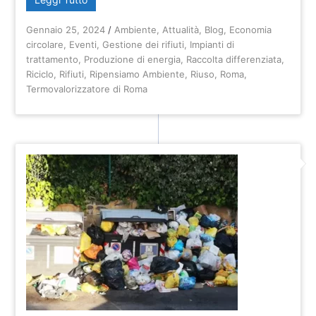
Gennaio 25, 2024
/
Ambiente
,
Attualità
,
Blog
,
Economia
circolare
,
Eventi
,
Gestione dei rifiuti
,
Impianti di
trattamento
,
Produzione di energia
,
Raccolta differenziata
,
Riciclo
,
Rifiuti
,
Ripensiamo Ambiente
,
Riuso
,
Roma
,
Termovalorizzatore di Roma