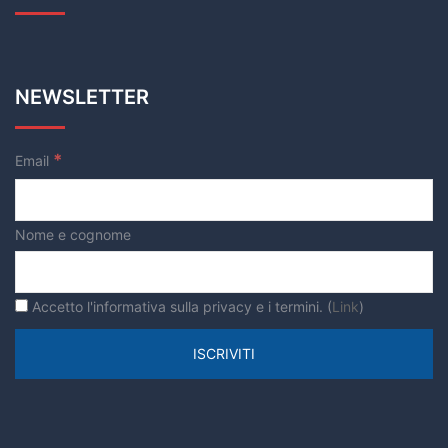
NEWSLETTER
*
Email
Nome e cognome
Accetto l'informativa sulla privacy e i termini. (
Link
)