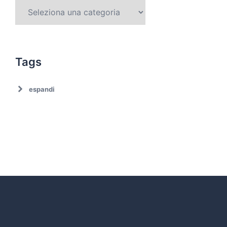
Tags
espandi
Ambiente
Ambiente. Trattamento rifiuti
Associazionismo
Ciclo dei rifiuti
Comune di Roma
Comune di Roma. Emergenza rifiuti
Covid19
Cultura
Decarbonizzazione