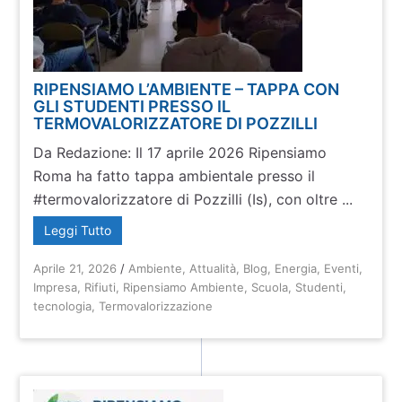
RIPENSIAMO L’AMBIENTE – TAPPA CON
GLI STUDENTI PRESSO IL
TERMOVALORIZZATORE DI POZZILLI
Da Redazione: Il 17 aprile 2026 Ripensiamo
Roma ha fatto tappa ambientale presso il
#termovalorizzatore di Pozzilli (Is), con oltre ...
Leggi Tutto
Aprile 21, 2026
/
Ambiente
,
Attualità
,
Blog
,
Energia
,
Eventi
,
Impresa
,
Rifiuti
,
Ripensiamo Ambiente
,
Scuola
,
Studenti
,
tecnologia
,
Termovalorizzazione