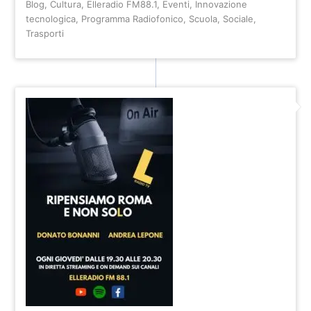
Blog
,
Cultura
,
Elleradio FM88.1
,
Eventi
,
Innovazione
tecnologica
,
Programma Radiofonico
,
Scuola
,
Sociale
,
Trasporti