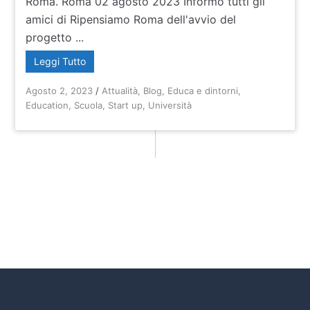
Roma. Roma 02 agosto 2023 Informo tutti gli
amici di Ripensiamo Roma dell'avvio del
progetto ...
Leggi Tutto
Agosto 2, 2023
/
Attualità
,
Blog
,
Educa e dintorni
,
Education
,
Scuola
,
Start up
,
Università