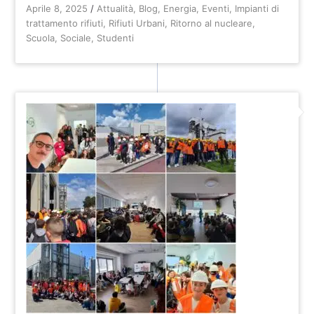
Aprile 8, 2025
/
Attualità
,
Blog
,
Energia
,
Eventi
,
Impianti di
trattamento rifiuti
,
Rifiuti Urbani
,
Ritorno al nucleare
,
Scuola
,
Sociale
,
Studenti