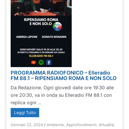
PROGRAMMA RADIOFONICO – Elleradio
FM 88.1 – RIPENSIAMO ROMA E NON SOLO
Da Redazione. Ogni giovedì dalle ore 19:30 alle
ore 20:30, va in onda su Elleradio FM 88.1 con
replica ogni ...
Leggi Tutto
Gennaio 22, 2024
/
Ambiente
,
Approfondimenti
,
Attualità
,