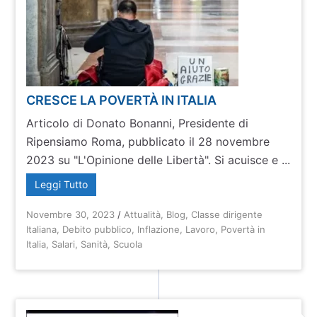
CRESCE LA POVERTÀ IN ITALIA
Articolo di Donato Bonanni, Presidente di
Ripensiamo Roma, pubblicato il 28 novembre
2023 su "L'Opinione delle Libertà". Si acuisce e ...
Leggi Tutto
Novembre 30, 2023
/
Attualità
,
Blog
,
Classe dirigente
Italiana
,
Debito pubblico
,
Inflazione
,
Lavoro
,
Povertà in
Italia
,
Salari
,
Sanità
,
Scuola