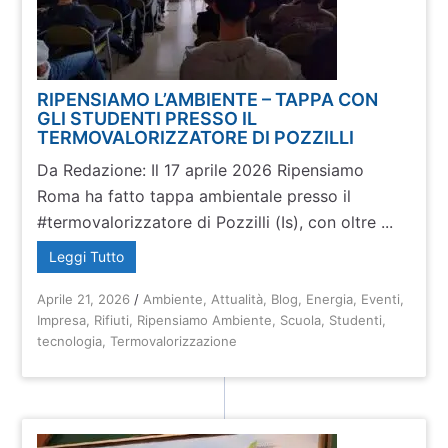
RIPENSIAMO L’AMBIENTE – TAPPA CON
GLI STUDENTI PRESSO IL
TERMOVALORIZZATORE DI POZZILLI
Da Redazione: Il 17 aprile 2026 Ripensiamo
Roma ha fatto tappa ambientale presso il
#termovalorizzatore di Pozzilli (Is), con oltre ...
Leggi Tutto
Aprile 21, 2026
/
Ambiente
,
Attualità
,
Blog
,
Energia
,
Eventi
,
Impresa
,
Rifiuti
,
Ripensiamo Ambiente
,
Scuola
,
Studenti
,
tecnologia
,
Termovalorizzazione