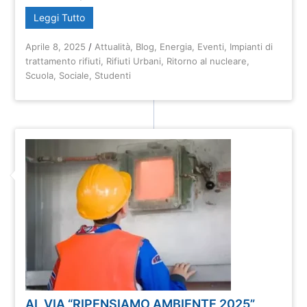
Leggi Tutto
Aprile 8, 2025
/
Attualità
,
Blog
,
Energia
,
Eventi
,
Impianti di
trattamento rifiuti
,
Rifiuti Urbani
,
Ritorno al nucleare
,
Scuola
,
Sociale
,
Studenti
AL VIA “RIPENSIAMO AMBIENTE 2025”