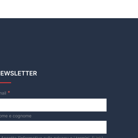
EWSLETTER
*
mail
ome e cognome
Accetto l'informativa sulla privacy e i termini. (
Link
)