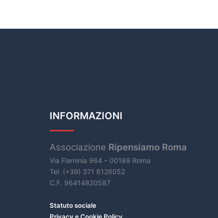
INFORMAZIONI
Associazione
Ripensiamo Roma
Via Flaminia 964 – 00189 Roma
Tel. (+39) 371 6126052
C.F. 96414820587
Statuto sociale
Privacy e Cookie Policy