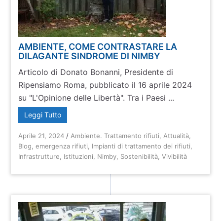
AMBIENTE, COME CONTRASTARE LA
DILAGANTE SINDROME DI NIMBY
Articolo di Donato Bonanni, Presidente di
Ripensiamo Roma, pubblicato il 16 aprile 2024
su "L'Opinione delle Libertà". Tra i Paesi ...
Leggi Tutto
Aprile 21, 2024
/
Ambiente. Trattamento rifiuti
,
Attualità
,
Blog
,
emergenza rifiuti
,
Impianti di trattamento dei rifiuti
,
Infrastrutture
,
Istituzioni
,
Nimby
,
Sostenibilità
,
Vivibilità