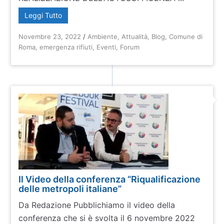
Leggi Tutto
Novembre 23, 2022
/
Ambiente
,
Attualità
,
Blog
,
Comune di
Roma
,
emergenza rifiuti
,
Eventi
,
Forum
Il Video della conferenza “Riqualificazione
delle metropoli italiane”
Da Redazione Pubblichiamo il video della
conferenza che si è svolta il 6 novembre 2022