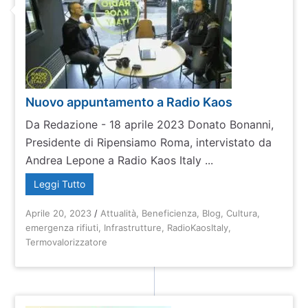
Nuovo appuntamento a Radio Kaos
Da Redazione - 18 aprile 2023 Donato Bonanni,
Presidente di Ripensiamo Roma, intervistato da
Andrea Lepone a Radio Kaos Italy ...
Leggi Tutto
Aprile 20, 2023
/
Attualità
,
Beneficienza
,
Blog
,
Cultura
,
emergenza rifiuti
,
Infrastrutture
,
RadioKaosItaly
,
Termovalorizzatore