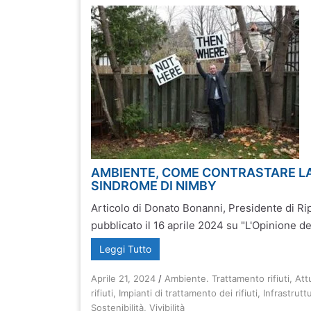
AMBIENTE, COME CONTRASTARE L
SINDROME DI NIMBY
Articolo di Donato Bonanni, Presidente di 
pubblicato il 16 aprile 2024 su "L'Opinione dell
Leggi Tutto
Aprile 21, 2024
/
Ambiente. Trattamento rifiuti
,
Att
rifiuti
,
Impianti di trattamento dei rifiuti
,
Infrastrutt
Sostenibilità
,
Vivibilità