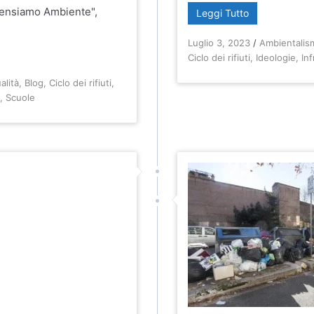
ipensiamo Ambiente",
Leggi Tutto
Luglio 3, 2023
/
Ambientalis
Ciclo dei rifiuti
,
Ideologie
,
In
alità
,
Blog
,
Ciclo dei rifiuti
,
o
,
Scuole