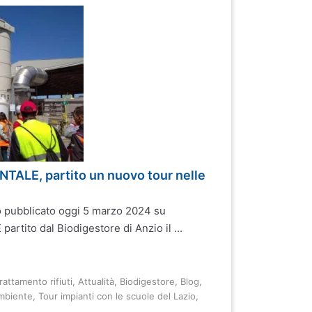
ALE, partito un nuovo tour nelle
o pubblicato oggi 5 marzo 2024 su
rtito dal Biodigestore di Anzio il ...
attamento rifiuti
,
Attualità
,
Biodigestore
,
Blog
,
mbiente
,
Tour impianti con le scuole del Lazio
,