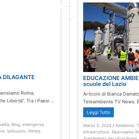
A DILAGANTE
EDUCAZIONE AMBIENT
scuole del Lazio
Ripensiamo Roma,
Articolo di Bianca Damat
e Libertà". Tra i Paesi ...
Teleambiente TV News. È pa
Leggi Tutto
ualità
,
Blog
,
emergenza
Marzo 5, 2024
/
Ambiente. Tr
ure
,
Istituzioni
,
Nimby
,
Infrastrutture
,
Ripensiamo A
Trattamento dei rifiuti Roma