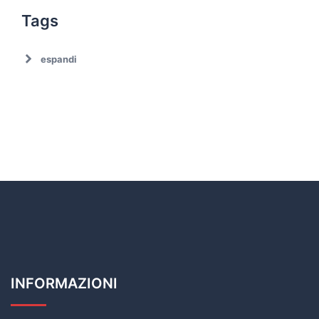
Tags
espandi
Ambiente
Ambiente. Trattamento rifiuti
Associazionismo
Ciclo dei rifiuti
Comune di Roma
Comune di Roma. Emergenza rifiuti
Covid19
Cultura
Decarbonizzazione
Decoro urbano
Discariche abusive
INFORMAZIONI
Economia circolare
emergenza rifiuti