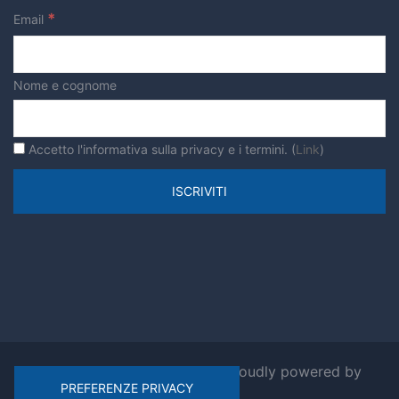
*
Email
verde urbano
Nome e cognome
Accetto l'informativa sulla privacy e i termini. (
Link
)
© 2026 Ripensiamo Roma. Proudly powered by
Sydney