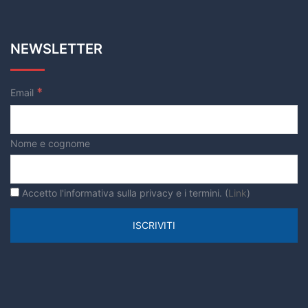
NEWSLETTER
*
Email
Nome e cognome
Accetto l'informativa sulla privacy e i termini. (
Link
)