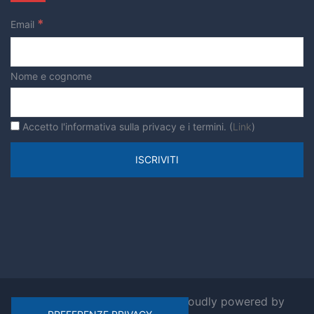
*
Email
Nome e cognome
Accetto l'informativa sulla privacy e i termini. (
Link
)
© 2026 Ripensiamo Roma. Proudly powered by