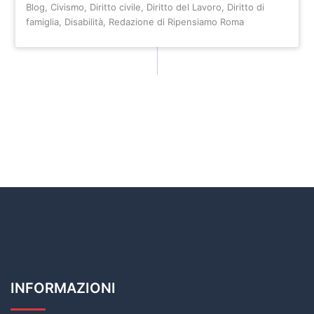
Blog
,
Civismo
,
Diritto civile
,
Diritto del Lavoro
,
Diritto di
famiglia
,
Disabilità
,
Redazione di Ripensiamo Roma
INFORMAZIONI