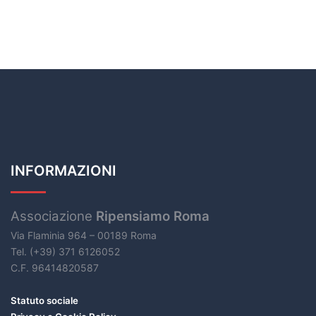
INFORMAZIONI
Associazione
Ripensiamo Roma
Via Flaminia 964 – 00189 Roma
Tel. (+39) 371 6126052
C.F. 96414820587
Statuto sociale