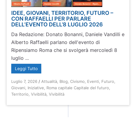
IDEE, GIOVANI, TERRITORIO, FUTURO –
CON RAFFAELLI PER PARLARE
DELL’EVENTO DELL’8 LUGLIO 2026
Da Redazione: Donato Bonanni, Daniele Vandilli e
Alberto Raffaelli parlano dell'evento di
Ripensiamo Roma che si svolgerà mercoledì 8
luglio ...
Leggi Tutto
Luglio 7, 2026
/
Attualità
,
Blog
,
Civismo
,
Eventi
,
Futuro
,
Giovani
,
Iniziative
,
Roma capitale Capitale del futuro
,
Territorio
,
Vivibilità
,
Vivibilità