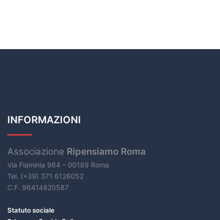
INFORMAZIONI
Associazione
Ripensiamo Roma
Via Flaminia 964 – 00189 Roma
Tel. (+39) 371 6126052
C.F. 96414820587
Statuto sociale