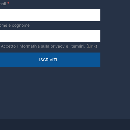
*
mail
ome e cognome
Accetto l'informativa sulla privacy e i termini. (
Link
)