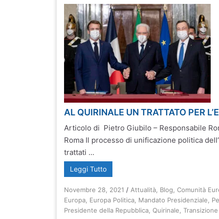
AL QUIRINALE UN TRATTATO PER L’
Articolo di Pietro Giubilo – Responsabile 
Roma Il processo di unificazione politica dell
trattati ...
Leggi Tutto
Novembre 28, 2021
/
Attualità
,
Blog
,
Comunità Eu
Europa
,
Europa Politica
,
Mandato Presidenziale
,
Pe
Presidente della Repubblica
,
Quirinale
,
Transizione 