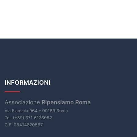
INFORMAZIONI
Associazione
Ripensiamo Roma
Via Flaminia 964 – 00189 Roma
Tel. (+39) 371 6126052
C.F. 96414820587