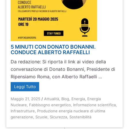
5 MINUTI CON DONATO BONANNI.
CONDUCE ALBERTO RAFFAELLI
Da redazione: Si riporta il link ai video della
conversazione di Donato Bonanni, Presidente di
Ripensiamo Roma, con Alberto Raffaelli ...
Leggi Tutto
Maggio 21, 2025
/
Attualità
,
Blog
,
Energia
,
Energia
Nucleare
,
Fabbisogno energetico
,
Informazione scientifica
,
Infrastrutture
,
Produzione energia nucleare di ultima
generazione
,
Scuole
,
Sicurezza
,
Sostenibilità