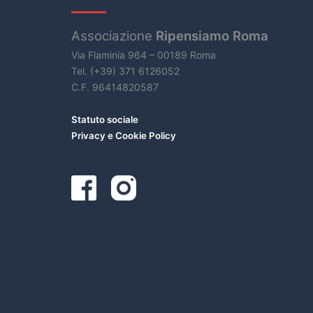
Associazione
Ripensiamo Roma
Via Flaminia 964 – 00189 Roma
Tel. (+39) 371 6126052
C.F. 96414820587
Statuto sociale
Privacy e Cookie Policy