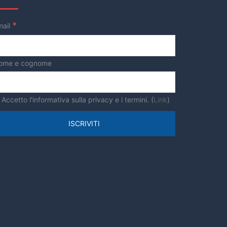
*
mail
ome e cognome
Accetto l'informativa sulla privacy e i termini. (
Link
)