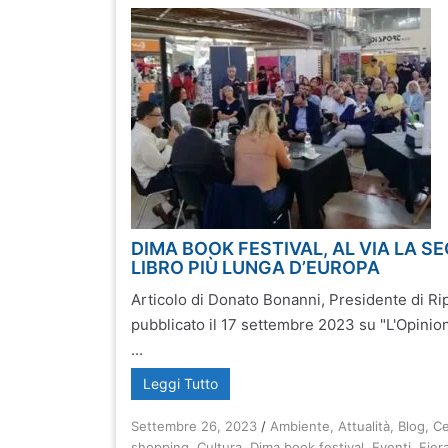
DIMA BOOK FESTIVAL, AL VIA LA S
LIBRO PIÙ LUNGA D’EUROPA
Articolo di Donato Bonanni, Presidente di 
pubblicato il 17 settembre 2023 su "L'Opinione
...
Leggi Tutto
Settembre 26, 2023
/
Ambiente
,
Attualità
,
Blog
,
Ce
shopping
,
Cultura
,
Dima book festival
,
Eventi
,
Fier