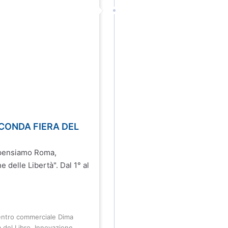
ECONDA FIERA DEL
Ripensiamo Roma,
 delle Libertà". Dal 1° al
ntro commerciale Dima
a del Libro
,
Innovazione
,