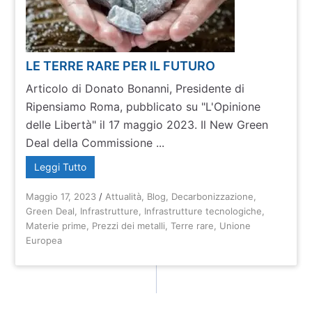
LE TERRE RARE PER IL FUTURO
Articolo di Donato Bonanni, Presidente di
Ripensiamo Roma, pubblicato su "L'Opinione
delle Libertà" il 17 maggio 2023. Il New Green
Deal della Commissione ...
Leggi Tutto
Maggio 17, 2023
/
Attualità
,
Blog
,
Decarbonizzazione
,
Green Deal
,
Infrastrutture
,
Infrastrutture tecnologiche
,
Materie prime
,
Prezzi dei metalli
,
Terre rare
,
Unione
Europea