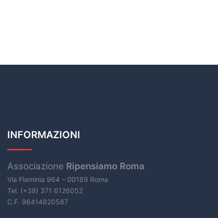
INFORMAZIONI
Associazione
Ripensiamo Roma
Via Flaminia 964 – 00189 Roma
Tel. (+39) 371 6126052
C.F. 96414820587