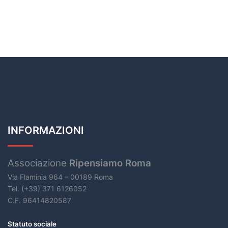
INFORMAZIONI
Associazione
Ripensiamo Roma
Via Flaminia 964 – 00189 Roma
Tel. (+39) 371 6126052
C.F. 96414820587
Statuto sociale