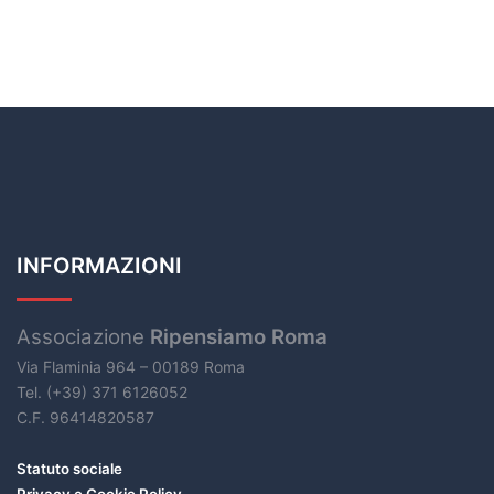
INFORMAZIONI
Associazione
Ripensiamo Roma
Via Flaminia 964 – 00189 Roma
Tel. (+39) 371 6126052
C.F. 96414820587
Statuto sociale