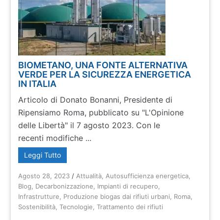
BIOMETANO, UNA FONTE ALTERNATIVA
VERDE PER LA SICUREZZA ENERGETICA
IN ITALIA
Articolo di Donato Bonanni, Presidente di
Ripensiamo Roma, pubblicato su "L'Opinione
delle Libertà" il 7 agosto 2023. Con le
recenti modifiche ...
Leggi Tutto
Agosto 28, 2023
/
Attualità
,
Autosufficienza energetica
,
Blog
,
Decarbonizzazione
,
Impianti di recupero
,
Infrastrutture
,
Produzione biogas dai rifiuti urbani
,
Roma
,
Sostenibilità
,
Tecnologie
,
Trattamento dei rifiuti