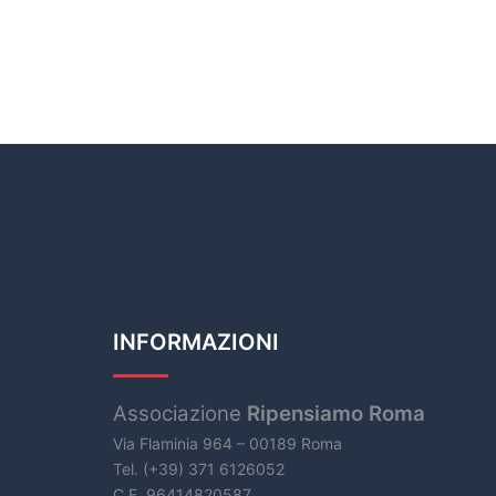
INFORMAZIONI
Associazione
Ripensiamo Roma
Via Flaminia 964 – 00189 Roma
Tel. (+39) 371 6126052
C.F. 96414820587