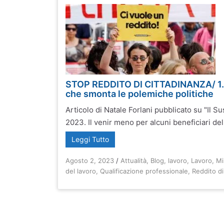
STOP REDDITO DI CITTADINANZA/ 1. L
che smonta le polemiche politiche
Articolo di Natale Forlani pubblicato su "Il Su
2023. Il venir meno per alcuni beneficiari dell
Leggi Tutto
Agosto 2, 2023
/
Attualità
,
Blog
,
lavoro
,
Lavoro
,
Mi
del lavoro
,
Qualificazione professionale
,
Reddito di