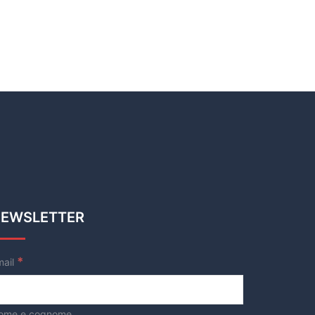
EWSLETTER
*
mail
ome e cognome