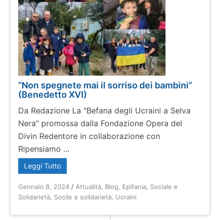
“Non spegnete mai il sorriso dei bambini”
(Benedetto XVI)
Da Redazione La "Befana degli Ucraini a Selva
Nera" promossa dalla Fondazione Opera del
Divin Redentore in collaborazione con
Ripensiamo ...
Leggi Tutto
Gennaio 8, 2024
/
Attualità
,
Blog
,
Epifania
,
Sociale e
Solidarietà
,
Socile e solidarietà
,
Ucraini