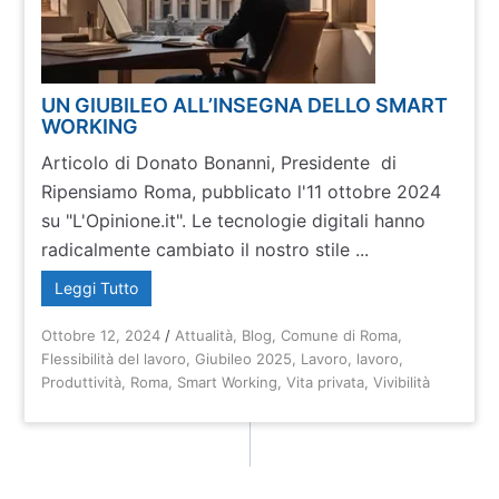
UN GIUBILEO ALL’INSEGNA DELLO SMART
WORKING
Articolo di Donato Bonanni, Presidente di
Ripensiamo Roma, pubblicato l'11 ottobre 2024
su "L'Opinione.it". Le tecnologie digitali hanno
radicalmente cambiato il nostro stile ...
Leggi Tutto
Ottobre 12, 2024
/
Attualità
,
Blog
,
Comune di Roma
,
Flessibilità del lavoro
,
Giubileo 2025
,
Lavoro
,
lavoro
,
Produttività
,
Roma
,
Smart Working
,
Vita privata
,
Vivibilità