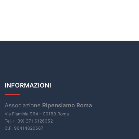
INFORMAZIONI
Associazione
Ripensiamo Roma
Via Flaminia 964 – 00189 Roma
Tel. (+39) 371 6126052
C.F. 96414820587