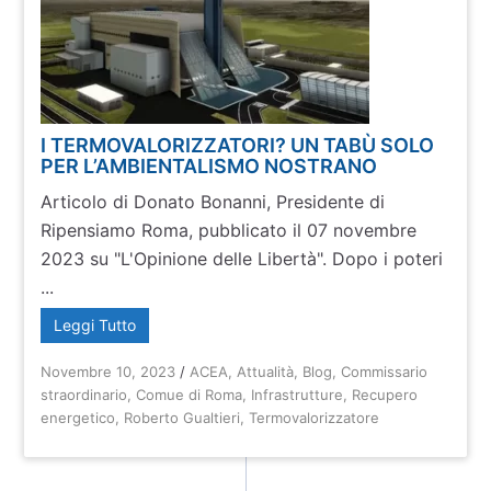
I TERMOVALORIZZATORI? UN TABÙ SOLO
PER L’AMBIENTALISMO NOSTRANO
Articolo di Donato Bonanni, Presidente di
Ripensiamo Roma, pubblicato il 07 novembre
2023 su "L'Opinione delle Libertà". Dopo i poteri
...
Leggi Tutto
Novembre 10, 2023
/
ACEA
,
Attualità
,
Blog
,
Commissario
straordinario
,
Comue di Roma
,
Infrastrutture
,
Recupero
energetico
,
Roberto Gualtieri
,
Termovalorizzatore