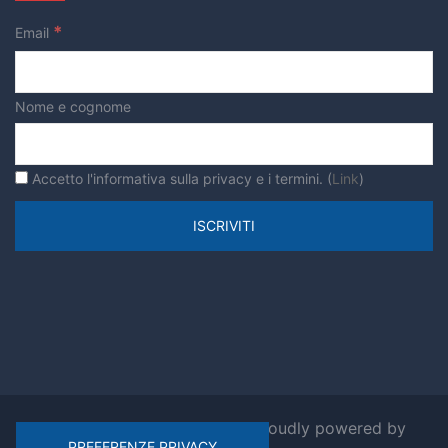
*
Email
Nome e cognome
Accetto l'informativa sulla privacy e i termini. (
Link
)
© 2026 Ripensiamo Roma. Proudly powered by