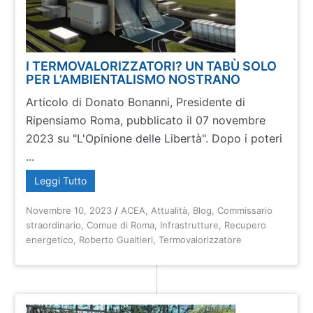
I TERMOVALORIZZATORI? UN TABÙ SOLO
PER L’AMBIENTALISMO NOSTRANO
Articolo di Donato Bonanni, Presidente di
Ripensiamo Roma, pubblicato il 07 novembre
2023 su "L'Opinione delle Libertà". Dopo i poteri
...
Leggi Tutto
Novembre 10, 2023
/
ACEA
,
Attualità
,
Blog
,
Commissario
straordinario
,
Comue di Roma
,
Infrastrutture
,
Recupero
energetico
,
Roberto Gualtieri
,
Termovalorizzatore