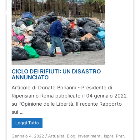
CICLO DEI RIFIUTI: UN DISASTRO
ANNUNCIATO
Articolo di Donato Bonanni - Presidente di
Ripensiamo Roma pubblicato il 04 gennaio 2022
su l'Opinione delle Libertà. Il recente Rapporto
sui ...
Leggi Tutto
Gennaio 4, 2022
/
Attualità
,
Blog
,
Investimenti
,
Ispra
,
Pnrr
,