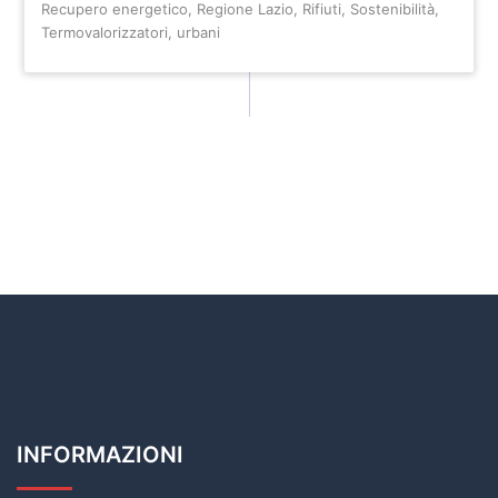
Recupero energetico
,
Regione Lazio
,
Rifiuti
,
Sostenibilità
,
Termovalorizzatori
,
urbani
INFORMAZIONI