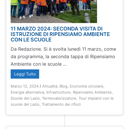
11 MARZO 2024: SECONDA VISITA DI
ISTRUZIONE DI RIPENSIAMO AMBIENTE
CON LE SCUOLE
Da Redazione. Si è svolta lunedì 11 marzo, come
da programma, la seconda tappa di Ripensiamo
Ambiente con le scuole ...
Leggi Tutto
Marzo 12, 2024
/
Attualità
,
Blog
,
Economia circolare
,
Energia alternativa
,
Infrastrutture
,
Ripensiamo Ambiente
,
Scuole del Lazio
,
Termovalorizzatore
,
Tour impianti con le
scuole del Lazio
,
Trattamento dei rifiuti