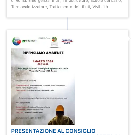
di Roma. Emergenza rifiuti
,
Infrastrutture
,
Scuole del Lazio
,
Termovalorizzatore
,
Trattamento dei rifiuti
,
Vivibilità
PRESENTAZIONE AL CONSIGLIO