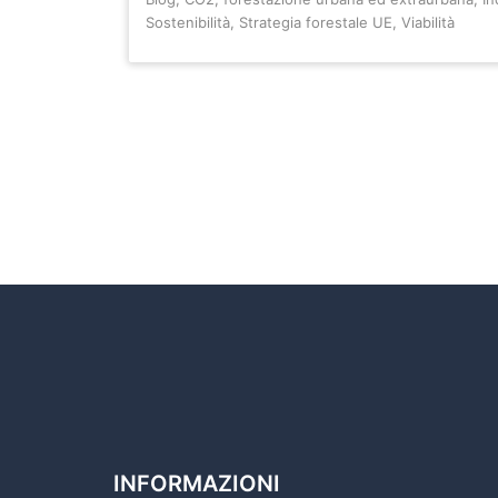
Sostenibilità
,
Strategia forestale UE
,
Viabilità
INFORMAZIONI