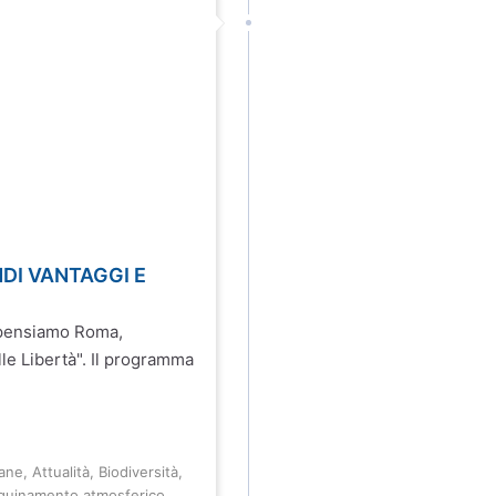
DI VANTAGGI E
Ripensiamo Roma,
lle Libertà". Il programma
ane
,
Attualità
,
Biodiversità
,
quinamento atmosferico
,