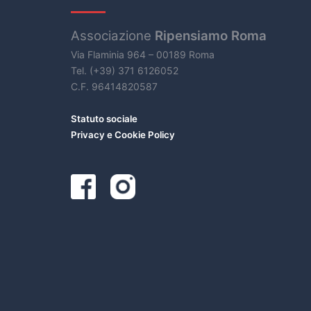
Associazione
Ripensiamo Roma
Via Flaminia 964 – 00189 Roma
Tel. (+39) 371 6126052
C.F. 96414820587
Statuto sociale
Privacy e Cookie Policy