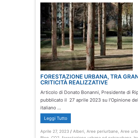
FORESTAZIONE URBANA, TRA GRAN
CRITICITÀ REALIZZATIVE
Articolo di Donato Bonanni, Presidente di 
pubblicato il 27 aprile 2023 su l'Opinione de
italiano ...
Leggi Tutto
Aprile 27, 2023
/
Alberi
,
Aree periurbane
,
Aree urb
Blog
,
CO2
,
forestazione urbana ed extraurbana
,
In