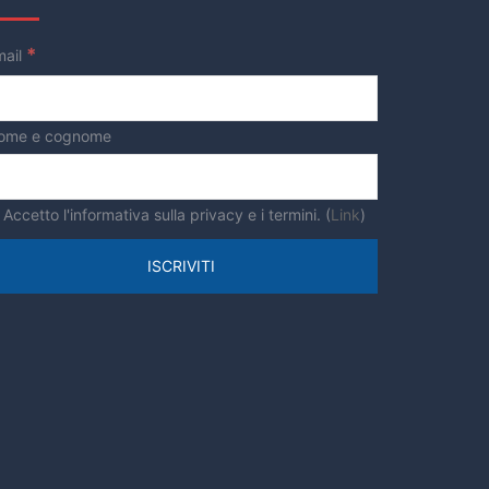
*
mail
ome e cognome
Accetto l'informativa sulla privacy e i termini. (
Link
)