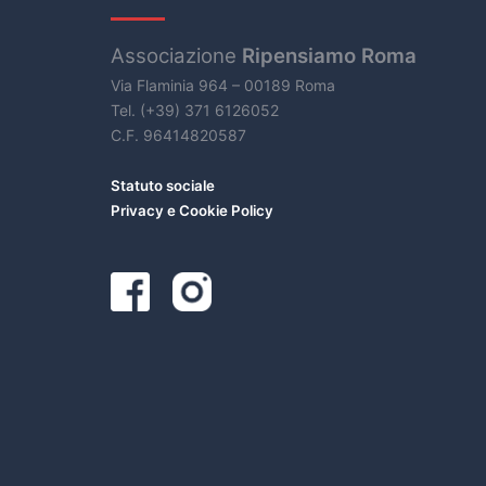
Associazione
Ripensiamo Roma
Via Flaminia 964 – 00189 Roma
Tel. (+39) 371 6126052
C.F. 96414820587
Statuto sociale
Privacy e Cookie Policy