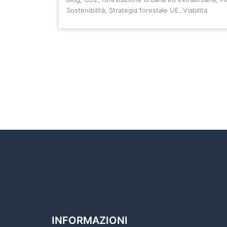
Sostenibilità
,
Strategia forestale UE
,
Viabilità
INFORMAZIONI