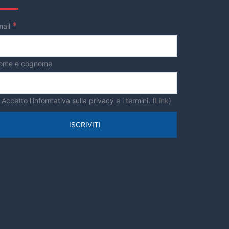
*
mail
ome e cognome
Accetto l'informativa sulla privacy e i termini. (
Link
)