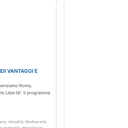
DI VANTAGGI E
Ripensiamo Roma,
lle Libertà". Il programma
ane
,
Attualità
,
Biodiversità
,
quinamento atmosferico
,