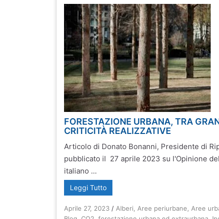
FORESTAZIONE URBANA, TRA GRAN
CRITICITÀ REALIZZATIVE
Articolo di Donato Bonanni, Presidente di 
pubblicato il 27 aprile 2023 su l'Opinione de
italiano ...
Leggi Tutto
Aprile 27, 2023
/
Alberi
,
Aree periurbane
,
Aree urb
Blog
,
CO2
,
forestazione urbana ed extraurbana
,
In