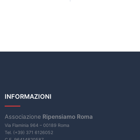
INFORMAZIONI
Associazione
Ripensiamo Roma
Via Flaminia 964 – 00189 Roma
Tel. (+39) 371 6126052
C.F. 96414820587