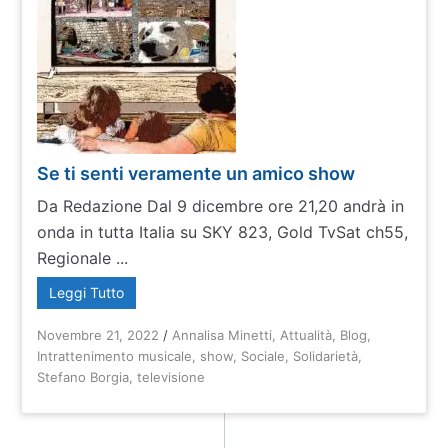
Se ti senti veramente un amico show
Da Redazione Dal 9 dicembre ore 21,20 andrà in
onda in tutta Italia su SKY 823, Gold TvSat ch55,
Regionale ...
Leggi Tutto
Novembre 21, 2022
/
Annalisa Minetti
,
Attualità
,
Blog
,
Intrattenimento musicale
,
show
,
Sociale
,
Solidarietà
,
Stefano Borgia
,
televisione