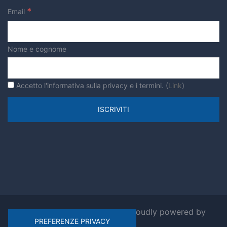
*
Email
verde urbano
Nome e cognome
Accetto l'informativa sulla privacy e i termini. (
Link
)
© 2026 Ripensiamo Roma. Proudly powered by
Sydney