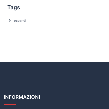
Tags
espandi
Ambiente
Ambiente. Trattamento rifiuti
Associazionismo
Ciclo dei rifiuti
Comune di Roma
Comune di Roma. Emergenza rifiuti
Covid19
Cultura
Decarbonizzazione
Decoro urbano
Discariche abusive
INFORMAZIONI
Economia circolare
emergenza rifiuti