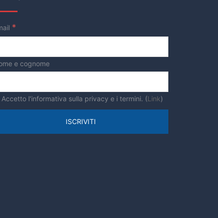
Energia
Energia Nucleare
*
mail
Europa
Formazione
Gestione dei rifiuti
ome e cognome
Giovani
Imprese
Innovazione
Accetto l'informativa sulla privacy e i termini. (
Link
)
Innovazione tecnologica
lavoro
Occupazione
Piste Ciclabili
Raccolta differenziata
Reddito di Cittadinanza
Regione Lazio
Riciclo