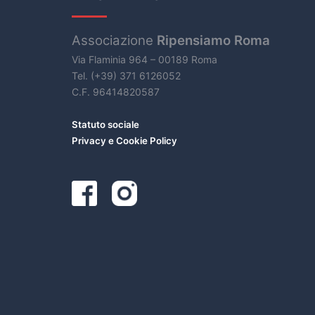
Associazione
Ripensiamo Roma
Via Flaminia 964 – 00189 Roma
Tel. (+39) 371 6126052
C.F. 96414820587
Statuto sociale
Privacy e Cookie Policy