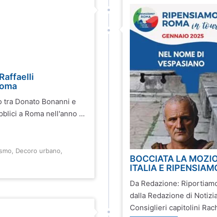
affaelli
 Roma
o tra Donato Bonanni e
blici a Roma nell'anno ...
ismo
,
Decoro urbano
,
BOCCIATA LA MOZIO
ITALIA E RIPENSIA
Da Redazione: Riportiamo 
dalla Redazione di Notiz
Consiglieri capitolini Rac