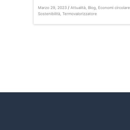
Marzo 29, 2023
/
Attualità
,
Blog
,
Economi circolar
Sostenibilità
,
Termovalorizzatore