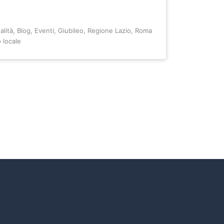
alità
,
Blog
,
Eventi
,
Giubileo
,
Regione Lazio
,
Roma
 locale