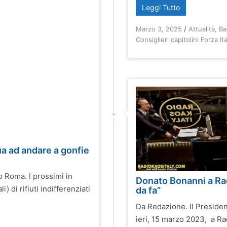
Leggi Tutto
Marzo 3, 2025
/
Attualità
,
Ba
Consiglieri capitolini Forza Ita
ua ad andare a gonfie
 Roma. I prossimi in
Donato Bonanni a Rad
 di rifiuti indifferenziati
da fa”
Da Redazione. Il Preside
ieri, 15 marzo 2023, a Ra