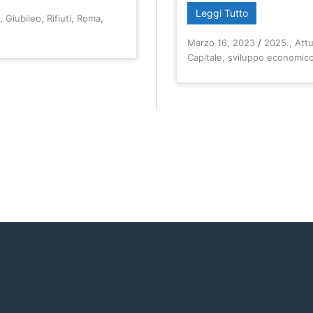
Leggi Tutto
e
,
Giubileo
,
Rifiuti
,
Roma
,
Marzo 16, 2023
/
2025.
,
Attu
Capitale
,
sviluppo economico