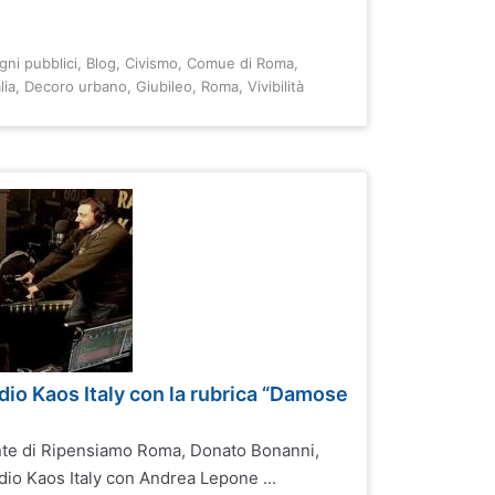
gni pubblici
,
Blog
,
Civismo
,
Comue di Roma
,
lia
,
Decoro urbano
,
Giubileo
,
Roma
,
Vivibilità
io Kaos Italy con la rubrica “Damose
nte di Ripensiamo Roma, Donato Bonanni,
dio Kaos Italy con Andrea Lepone ...