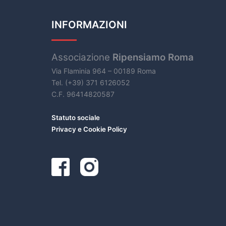
INFORMAZIONI
Associazione
Ripensiamo Roma
Via Flaminia 964 – 00189 Roma
Tel. (+39) 371 6126052
C.F. 96414820587
Statuto sociale
Privacy e Cookie Policy