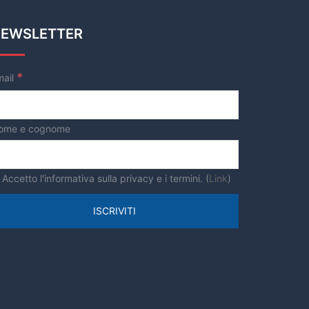
EWSLETTER
*
mail
ome e cognome
Accetto l'informativa sulla privacy e i termini. (
Link
)