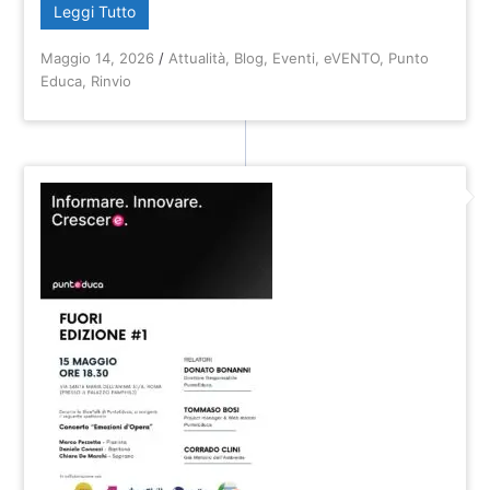
Leggi Tutto
Maggio 14, 2026
/
Attualità
,
Blog
,
Eventi
,
eVENTO
,
Punto
Educa
,
Rinvio