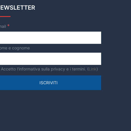
EWSLETTER
*
mail
ome e cognome
Accetto l'informativa sulla privacy e i termini. (
Link
)