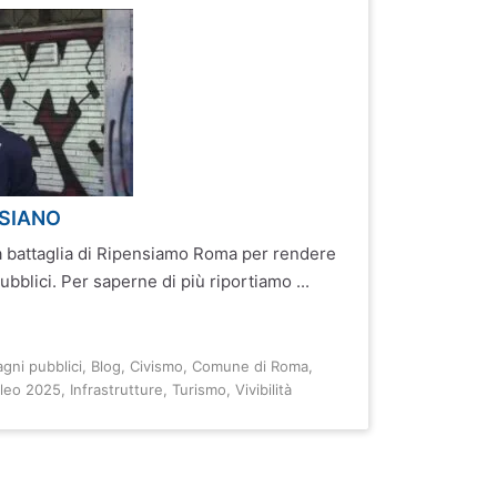
ASIANO
a battaglia di Ripensiamo Roma per rendere
 pubblici. Per saperne di più riportiamo ...
agni pubblici
,
Blog
,
Civismo
,
Comune di Roma
,
ileo 2025
,
Infrastrutture
,
Turismo
,
Vivibilità