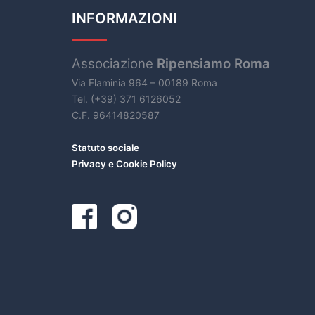
INFORMAZIONI
Associazione
Ripensiamo Roma
Via Flaminia 964 – 00189 Roma
Tel. (+39) 371 6126052
C.F. 96414820587
Statuto sociale
Privacy e Cookie Policy