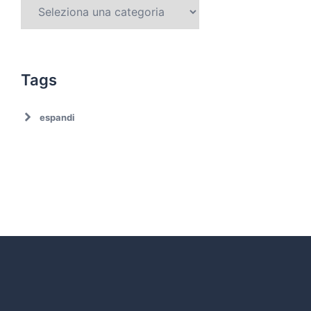
Tags
espandi
Ambiente
Ambiente. Trattamento rifiuti
Associazionismo
Ciclo dei rifiuti
Comune di Roma
Comune di Roma. Emergenza rifiuti
Covid19
Cultura
Decarbonizzazione