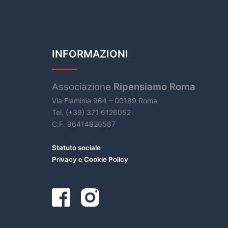
INFORMAZIONI
Associazione
Ripensiamo Roma
Via Flaminia 964 – 00189 Roma
Tel. (+39) 371 6126052
C.F. 96414820587
Statuto sociale
Privacy e Cookie Policy