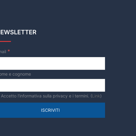
Associazionismo
Ciclo dei rifiuti
Comune di Roma
EWSLETTER
Comune di Roma.
Emergenza rifiuti
*
mail
Covid19
Cultura
Decarbonizzazione
ome e cognome
Decoro urbano
Discariche abusive
Accetto l'informativa sulla privacy e i termini. (
Link
)
Economia circolare
emergenza rifiuti
emergenza rifiuti Roma