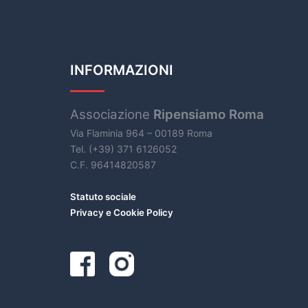
INFORMAZIONI
Associazione
Ripensiamo Roma
Via Flaminia 964 – 00189 Roma
Tel. (+39) 371 6126052
C.F. 96414820587
Statuto sociale
Privacy e Cookie Policy