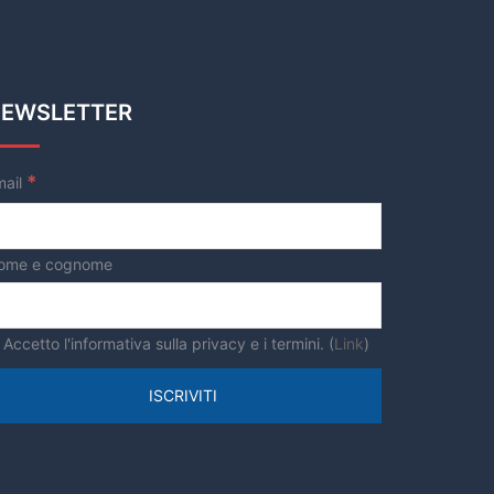
EWSLETTER
*
mail
ome e cognome
Accetto l'informativa sulla privacy e i termini. (
Link
)