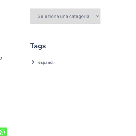
Tags
ro
espandi
.
Ambiente
Ambiente. Trattamento
rifiuti