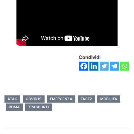
Condividi
ATAC
COVID19
EMERGENZA
FASE2
MOBILITÀ
ROMA
TRASPORTI