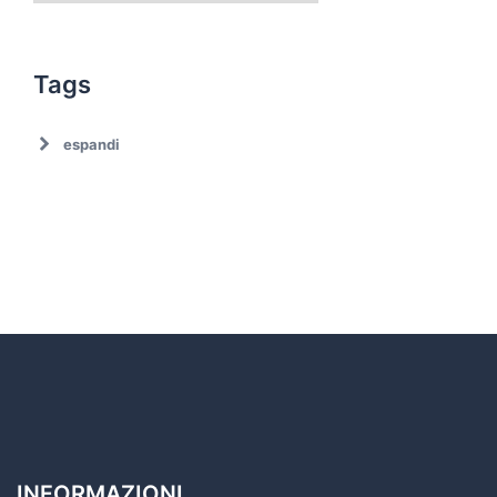
Tags
espandi
Ambiente
Ambiente. Trattamento rifiuti
Associazionismo
Ciclo dei rifiuti
Comune di Roma
Comune di Roma. Emergenza rifiuti
Covid19
Cultura
Decarbonizzazione
Decoro urbano
Discariche abusive
INFORMAZIONI