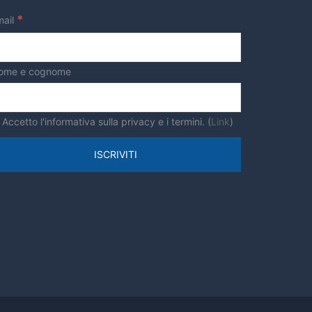
*
mail
ome e cognome
Accetto l'informativa sulla privacy e i termini. (
Link
)