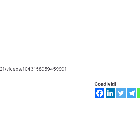
221/videos/1043158059459901
Condividi