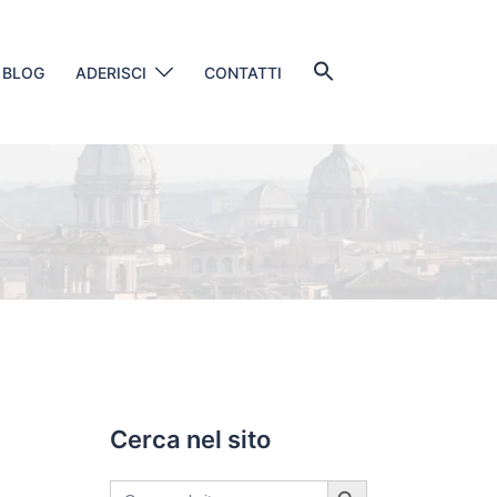
Search
BLOG
ADERISCI
CONTATTI
for:
SEARCH BUTTON
Cerca nel sito
SEARCH BUTTON
Search