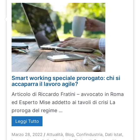
Smart working speciale prorogato: chi si
accaparra il lavoro agile?
Articolo di Riccardo Fratini – avvocato in Roma
ed Esperto Mise addetto ai tavoli di crisi La
proroga del regime ...
Leggi Tutto
Marzo 28, 2022
/
Attualità
,
Blog
,
Confindustria
,
Dati Istat
,