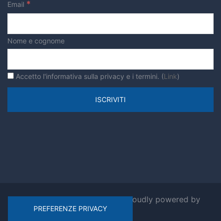
*
Email
verde urbano
Nome e cognome
Accetto l'informativa sulla privacy e i termini. (
Link
)
© 2026 Ripensiamo Roma. Proudly powered by
Sydney