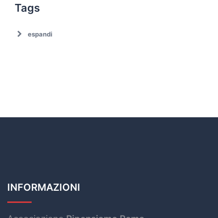
Tags
espandi
Ambiente
Ambiente. Trattamento rifiuti
Associazionismo
Ciclo dei rifiuti
Comune di Roma
Comune di Roma. Emergenza rifiuti
Covid19
Cultura
Decarbonizzazione
Decoro urbano
Discariche abusive
INFORMAZIONI
Economia circolare
emergenza rifiuti